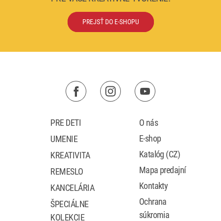
PREJSŤ DO E-SHOPU
PRE DETI
O nás
E-shop
UMENIE
Katalóg (CZ)
KREATIVITA
Mapa predajní
REMESLO
Kontakty
KANCELÁRIA
Ochrana
ŠPECIÁLNE
súkromia
KOLEKCIE